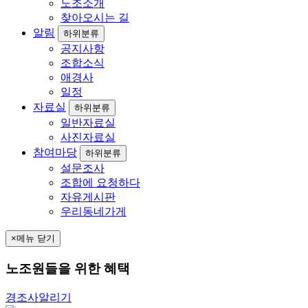
노조소개
찾아오시는 길
알림
하위분류
공지사항
조합소식
애경사
일정
자료실
하위분류
일반자료실
사진자료실
참여마당
하위분류
설문조사
조합에 요청하다
자유게시판
우리동네가게
×
메뉴 닫기
노조원들을 위한 혜택
경조사알리기